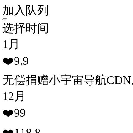
加入队列
选择时间
1
月
❤️
9.9
无偿捐赠小宇宙导航CDN
12
月
❤️
99
❤️118.8