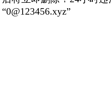
“0@123456.xyz”