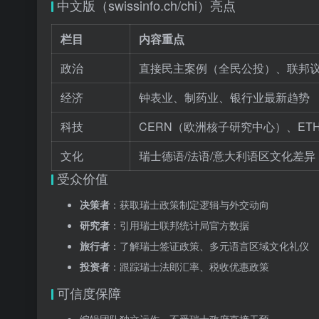
中文版（swissinfo.ch/chi）亮点
栏目
内容重点
政治
直接民主案例（全民公投）、联邦
经济
钟表业、制药业、银行业最新趋势
科技
CERN（欧洲核子研究中心）、ETH 
文化
瑞士德语/法语/意大利语区文化差异
受众价值
决策者
：获取瑞士政策制定逻辑与外交动向
研究者
：引用瑞士联邦统计局官方数据
旅行者
：了解瑞士签证政策、多元语言区域文化礼仪
投资者
：跟踪瑞士法郎汇率、税收优惠政策
可信度保障