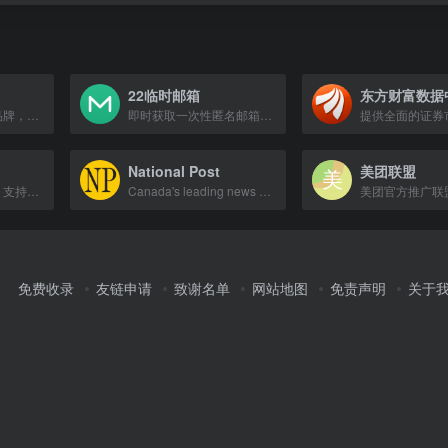
22临时邮箱
东方财富数据
网易旗下高端邮箱品牌，提供安全、专业、高效的个人收费邮箱服务，具备超大容量、专属管家、全球互通等功能。
即时获取一次性匿名邮箱地址，用于网站注册、验证码接收，保护个人隐私。
National Post
美团联盟
专业卡券回收平台，支持京东e卡、话费卡、加油卡等160多种卡券回收，实时结算秒提现。
Canada's leading news source covering national and international stories.
免费收录
友链申请
致谢名单
网站地图
免责声明
关于