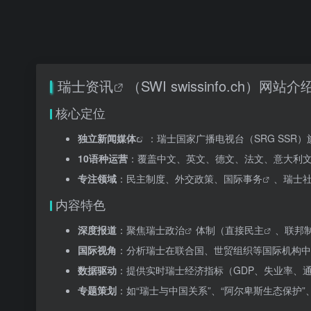
瑞士资讯
（SWI swissinfo.ch）网站介
核心定位
独立新闻媒体
：瑞士国家广播电视台（SRG SSR）
10语种运营
：覆盖中文、英文、德文、法文、意大利
专注领域
：民主制度、外交政策、
国际事务
、瑞士
内容特色
深度报道
：聚焦
瑞士政治
体制（
直接民主
、联邦
国际视角
：分析瑞士在联合国、世贸组织等国际机构中
数据驱动
：提供实时瑞士经济指标（GDP、失业率、
专题策划
：如“瑞士与中国关系”、“阿尔卑斯生态保护”