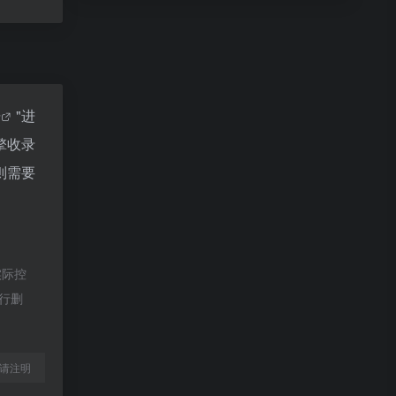
据
"进
擎收录
则需要
实际控
进行删
l转载请注明