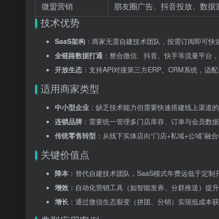
微盟营销
朋友圈广告、抖音投放、数据
技术优势
SaaS架构
：商家无需自建技术团队，按需订阅即可快
全链路数据打通
：整合微信、抖音、快手等流量平台，
开放生态
：支持API对接第三方ERP、CRM系统，适配
适用商家类型
中小型企业
：缺乏技术能力但需要快速搭建线上渠道的
连锁品牌
：需要统一管理多门店库存、订单与会员数据
传统零售转型
：从线下实体店向“门店+私域+公域”融
关键价值点
降本
：替代自建技术团队，SaaS模式年费远低于定制
增效
：自动化营销工具（如智能发券、分群推送）提升
增长
：通过微信生态裂变（拼团、分销）实现低成本获