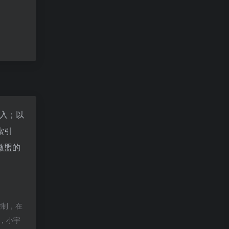
进入；以
索引
微盟的
控制，在
除，小宇