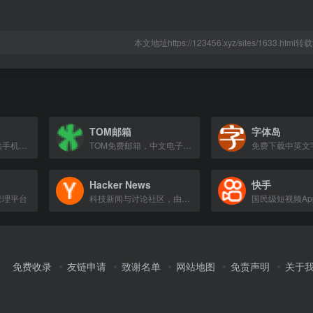
本文地址https://123456.xyz/sites/1633.htm
TOM邮箱
字体岛
小米官方商城，提供手机、智能家居等产品及服务。
TOM免费邮箱，中文电子邮箱早期品牌，支持客户端收发，垃圾邮件拦截率超98%，提供免费邮箱、企业邮箱等服务。
Hacker News
快手
管理平台
科技新闻与讨论社区，由Y Combinator运营。
免费收录
友链申请
致谢名单
网站地图
免责声明
关于