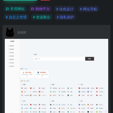
常用网站
购物平台
# 绿色设计
# 网址导航
# 自定义管理
# 资源聚合
# 隐私保护
龙喵网