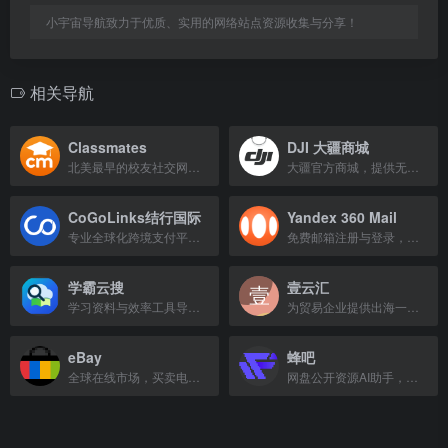
小宇宙导航致力于优质、实用的网络站点资源收集与分享！
相关导航
Classmates
DJI 大疆商城
北美最早的校友社交网站，帮助用户找回老同学、浏览旧年刊并组织同学会。
大疆官方商城，提供无人机、手持稳定器及专业影像设备购买与服务。
CoGoLinks结行国际
Yandex 360 Mail
专业全球化跨境支付平台，为出海企业提供多平台收款、外贸收款及资金管理服务。
免费邮箱注册与登录，安全可靠，支持多设备使用。
学霸云搜
壹云汇
学习资料与效率工具导航，汇集公开资源与云端搜索入口。
为贸易企业提供出海一站式服务的科技平台，专注新兴市场，助力中小企业开拓海外业务。
eBay
蜂吧
全球在线市场，买卖电子产品、汽车、时尚、收藏品等，品牌低价，多件免运费。
网盘公开资源AI助手，提供智能资源搜索与推荐