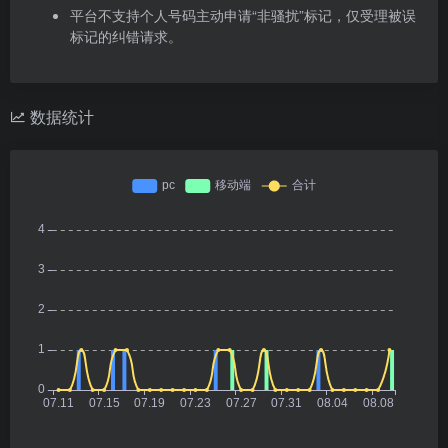
平台不支持个人号码主动申请“非骚扰”标记，仅受理被误
标记的纠错请求。
数据统计