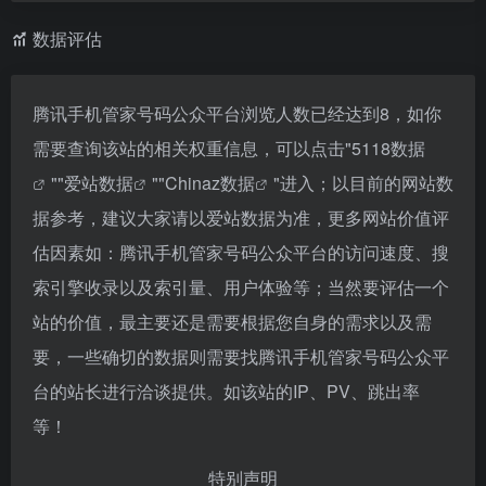
数据评估
腾讯手机管家号码公众平台浏览人数已经达到8，如你
需要查询该站的相关权重信息，可以点击"
5118数据
""
爱站数据
""
Chinaz数据
"进入；以目前的网站数
据参考，建议大家请以爱站数据为准，更多网站价值评
估因素如：腾讯手机管家号码公众平台的访问速度、搜
索引擎收录以及索引量、用户体验等；当然要评估一个
站的价值，最主要还是需要根据您自身的需求以及需
要，一些确切的数据则需要找腾讯手机管家号码公众平
台的站长进行洽谈提供。如该站的IP、PV、跳出率
等！
特别声明