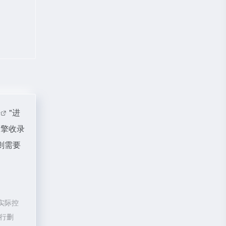
据
"进
引擎收录
则需要
实际控
进行删