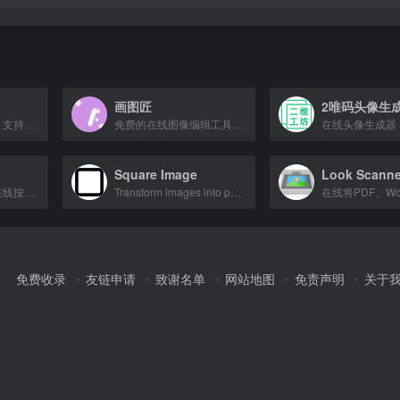
画图匠
2唯码头像生
免费视频解析下载，支持抖音、B站、YouTube等上百平台去水印
免费的在线图像编辑工具，支持编辑、调整和添加效果，无需安装。
Square Image
Look Scann
视频转图片工具，在线按帧或间隔截取静态图片，支持批量导出与压缩。
Transform images into perfect squares for social media with blur, color, or crop
免费收录
友链申请
致谢名单
网站地图
免责声明
关于