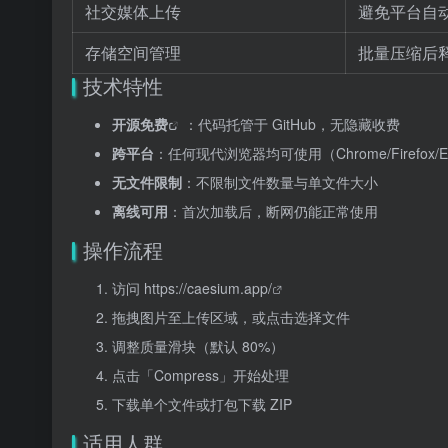
社交媒体上传
避免平台自
存储空间管理
批量压缩后
技术特性
开源免费
：代码托管于 GitHub，无隐藏收费
跨平台
：任何现代浏览器均可使用（Chrome/Firefox/Edg
无文件限制
：不限制文件数量与单文件大小
离线可用
：首次加载后，断网仍能正常使用
操作流程
访问
https://caesium.app/
拖拽图片至上传区域，或点击选择文件
调整质量滑块（默认 80%）
点击「Compress」开始处理
下载单个文件或打包下载 ZIP
适用人群