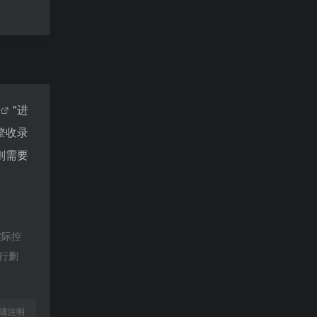
据
"进
擎收录
则需要
实际控
进行删
l转载请注明