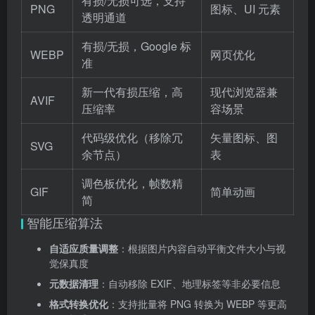
有损/无损可选，支持
PNG
图标、UI 元素
透明通道
有损/无损，Google 标
WEBP
网页优化
准
新一代有损压缩，高
现代浏览器兼
AVIF
压缩率
容场景
代码级优化（移除冗
矢量图标、图
SVG
余节点）
表
调色板优化，帧数精
GIF
简单动画
简
智能压缩算法
自适应质量调整
：根据图片内容自动平衡文件大小与视
觉保真度
元数据清理
：自动移除 EXIF、地理标签等非必要信息
格式转换优化
：支持批量将 PNG 转换为 WEBP 等更高