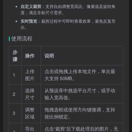
自定义裁剪
：支持自由调整宽高比、像素值及旋转角
度，满足非标尺寸需求。
实时预览
：裁剪过程中可即时查看效果，避免反复导
出。
使用流程
步
操作
说明
骤
上传
点击或拖拽上传本地文件，单次最
1
图片
大支持 50MB。
选择
从预设库中挑选平台尺寸，或手动
2
尺寸
输入宽高值。
调整
拖拽选框或使用方向键微调，支持
3
区域
按比例锁定。
导出
点击“裁剪”后下载处理后的图片，无