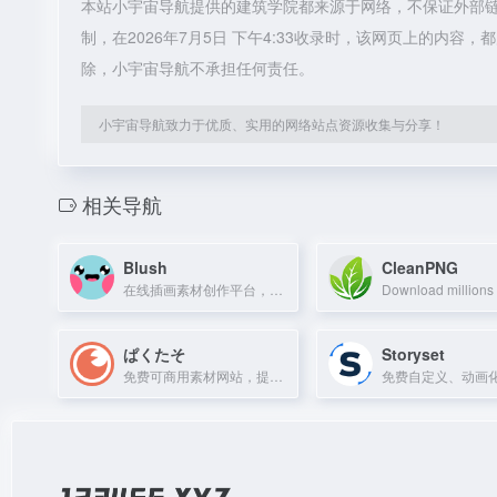
本站小宇宙导航提供的建筑学院都来源于网络，不保证外部
制，在2026年7月5日 下午4:33收录时，该网页上的内
除，小宇宙导航不承担任何责任。
小宇宙导航致力于优质、实用的网络站点资源收集与分享！
相关导航
Blush
CleanPNG
在线插画素材创作平台，混搭组件自定义形象，免费可商用。
ぱくたそ
Storyset
免费可商用素材网站，提供超6万张日本人物、风景、纹理照片及AI素材。