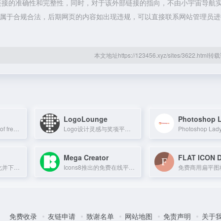
链接的准确性和完整性，同时，对于该外部链接的指向，不由小宇宙导航
容，都属于合规合法，后期网页的内容如出现违规，可以直接联系网站管理员
本文地址https://123456.xyz/sites/3622.htm
LogoLounge
Photoshop 
Download millions of free transparent PNG images, clipart, and icons for design
Logo设计灵感与奖项平台，提供搜索、网络和竞赛服务。
Mega Creator
FLAT ICON 
免费自定义、动画化并下载插图的在线工具
Icons8推出的免费在线平面设计与样机工具，内置海量素材，支持图层编辑与一键导出。
免费收录
友链申请
致谢名单
网站地图
免责声明
关于