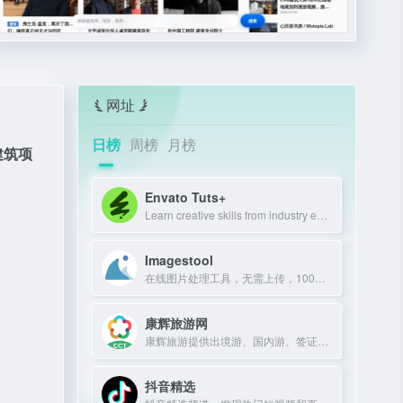
网址
日榜
周榜
月榜
建筑
项
Envato Tuts+
Learn creative skills from industry experts with tutorials and courses.
Imagestool
在线图片处理工具，无需上传，100%免费且不限文件数量。
康辉旅游网
康辉旅游提供出境游、国内游、签证、酒店、机票预订服务，超30年专业经验。
抖音精选