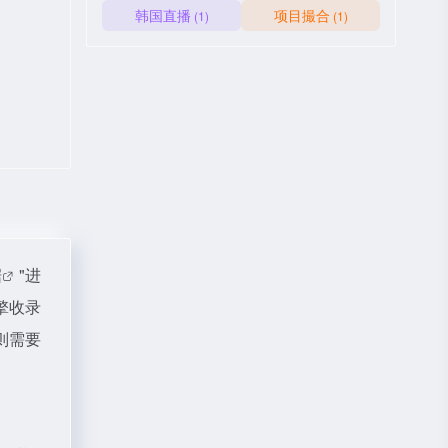
韩国直播
项目撮合
(1)
(1)
据
"进
擎收录
则需要