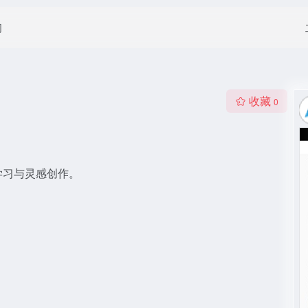
闻
收藏
0
学习与灵感创作。