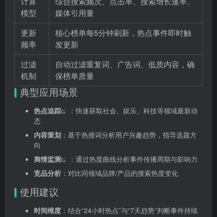
计算
综合搜索频次、点击率、搜索增长速率、
模型
媒体引用量
更新
核心榜单每5分钟刷新，热点事件即时触
频率
发更新
过滤
自动过滤重复词、广告词、低质内容，确
机制
保榜单质量
典型应用场景
热点追踪
：快速获取社会、娱乐、科技等领域最新动
态
内容策划
：基于热搜词分析用户兴趣趋势，指导选题方
向
舆情监测
：通过热度曲线分析事件传播周期与影响力
竞品分析
：对比同领域品牌/产品的搜索热度变化
使用建议
时间维度
：结合“24小时热点”与“7天趋势”判断事件持续