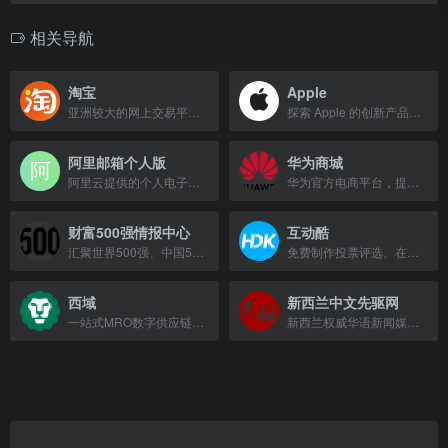
相关导航
淘宝
Apple
亚洲较大的网上交易平台，提供服饰、家居、数码等数亿优质商品及担保交易服务。
探索 Apple 的创新产品，选购 iPhone、iPad、Apple Watch 和 Mac，享受专家服务支持。
阿里邮箱个人版
华为商城
阿里云提供的个人电子邮箱服务，支持网页和手机端注册登录，拥有60G容量和2G附件发送功能。
华为官方电商平台，提供手机、PC、平板、穿戴、智慧屏等智能终端产品。
财富500强情报中心
互动酷
汇聚世界500强、中国500强与美国500强三大权威榜单，提供全球最大企业排名与数据洞察。
免费制作投票评选、在线抽奖、问卷调查等H5互动页面的平台
西域
新西兰中文先驱网
一站式MRO数字供应链平台，连接企业核心采购需求。
新西兰权威华语新闻媒体，提供本地、国际、财经、生活等全方位资讯。