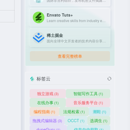
国际非营利组织，发布机密文件揭露政府和企业不当行为。
Envato Tuts+
Learn creative skills from industry experts with tutorials and courses.
稀土掘金
面向全球中文开发者的技术内容分享与交流平台
查看完整榜单
标签云
独立游戏
智能写作工具
(3)
(1)
在线办事
音乐服务平台
(1)
(1)
编程指南
法规检索
潮鞋
(1)
(1)
(1)
拖拽式编辑器
OCCT
选调生
(3)
(1)
(1)
dupeGuru
信息自由获取
(1)
(1)