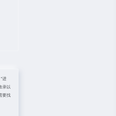
"进
收录以
需要找