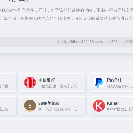
接的准确性和完整性，同时，对于该外部链接的指向，不由小宇宙导航实
都属于合规合法，后期网页的内容如出现违规，可以直接联系网站管理员进行
本文地址https://123456.xyz/sites/1529.htm
中信银行
PayPal
女生专属一站式消费平台，时尚达人直播推荐好物。
中信集团旗下最大子公司，提供理财、信用卡、贷款等一站式综合金融服务。
88完美邮箱
Ksher
光明日报旗下中央重点新闻网站，聚焦思想理论与文化深度。
新一代个人免费邮箱，让沟通更正式更完美。