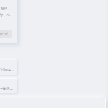
际控制，
删除，小
l转载请注明
在线快速转账，只需邮箱即可发送和接收付款。
Ksher提供全球支付解决方案，助力跨境电商收款与付款。