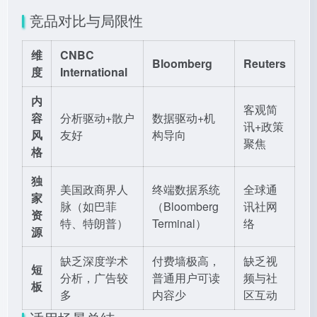
竞品对比与局限性
维
CNBC
Bloomberg
Reuters
度
International
内
客观简
容
分析驱动+散户
数据驱动+机
讯+政策
风
友好
构导向
聚焦
格
独
美国政商界人
终端数据系统
全球通
家
脉（如巴菲
（Bloomberg
讯社网
资
特、特朗普）
Terminal）
络
源
缺乏深度学术
付费墙极高，
缺乏视
短
分析，广告较
普通用户可读
频与社
板
多
内容少
区互动