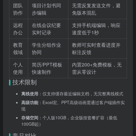
团队
项目计划书同
无需反复发送文件，避
协作
步编辑
免版本混乱
远程
在线会议纪要
支持手机端编辑，响应
办公
实时记录
速度低于1秒
教育
学生分组作业
教师可实时查看进度并
领域
协同
标注反馈
个人
简历/PPT模板
内置200+免费模板，无
使用
快速制作
需从零设计
技术限制
离线使用
：仅支持缓存最近编辑文档，无完整离线模式
高级功能
：Excel宏、PPT高级动画需通过客户端插件实
现
存储空间
：个人版10GB，企业版按套餐扩容（最低
100GB起）
竞品对比