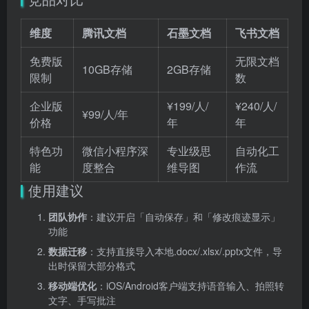
维度
腾讯文档
石墨文档
飞书文档
免费版
无限文档
10GB存储
2GB存储
限制
数
企业版
¥199/人/
¥240/人/
¥99/人/年
价格
年
年
特色功
微信小程序深
专业级思
自动化工
能
度整合
维导图
作流
使用建议
团队协作
：建议开启「自动保存」和「修改痕迹显示」
功能
数据迁移
：支持直接导入本地.docx/.xlsx/.pptx文件，导
出时保留大部分格式
移动端优化
：iOS/Android客户端支持语音输入、拍照转
文字、手写批注