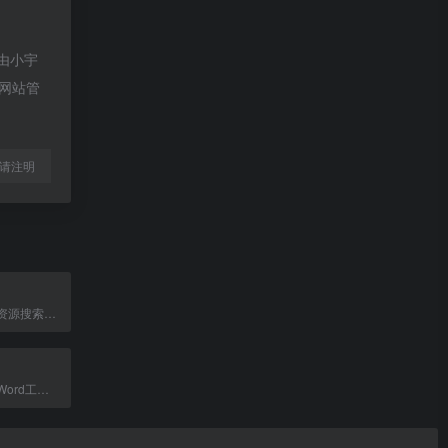
不由小宇
系网站管
l转载请注明
专业的十大网盘资源搜索引擎，聚合阿里云盘、百度网盘等资源。
免费在线PDF转Word工具，保留排版与图片，支持多场景使用。