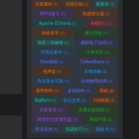
写真素材
深度扫描
教案库
(1)
(1)
(1)
NTFS索引
热搜榜主题
(1)
(1)
Apache ECharts
AABDC
(1)
(1)
传统美学
聚合导航
(1)
(1)
洞窟三维建模
摄影线下活动
(1)
(1)
可视化教学
千秋书在
(1)
(1)
Pixiv画师
ToffeeShare
(1)
(1)
免押金
水电维修
(1)
(2)
高清美女写真
全球物理协调
(1)
(1)
母带制作
多端协作
商标
(1)
(1)
(2)
BigBizhi
玄幻文学
139邮箱
(1)
(1)
(1)
抖音音乐
免费在线画图
(1)
(1)
阿里巴巴灵犀互娱
网易严选
(1)
(2)
双语支持
实战技巧
惠收卡
(1)
(1)
(1)