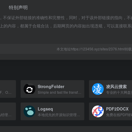
特别声明
r都来源于网络，不保证外部链接的准确性和完整性，同时，对于该外部链接的指向，
该网页上的内容，都属于合规合法，后期网页的内容如出现违规，可以直接联
本文地址https://123456.xyz/sites/2376.htm
StrongFolder
凌风云搜索
提供在线OCR、PDF、Office转换及HEIC转JPG等实用工具，让文件转换高效直接。
Simple and fast file transfer tool for sharing files securely online.
Logseq
PDF2DOCX
数百万设计师、产品经理和开发工程师必备的设计协作平台，集原型设计、标注切图、文档管理于一体。
本地优先的开源知识管理工具，适合双链笔记和个人知识库。