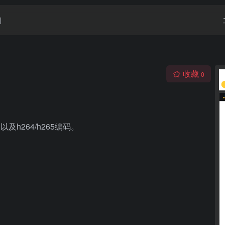
闻
收藏
0
h264/h265编码。