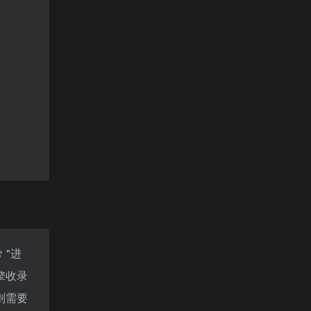
"进
擎收录
则需要