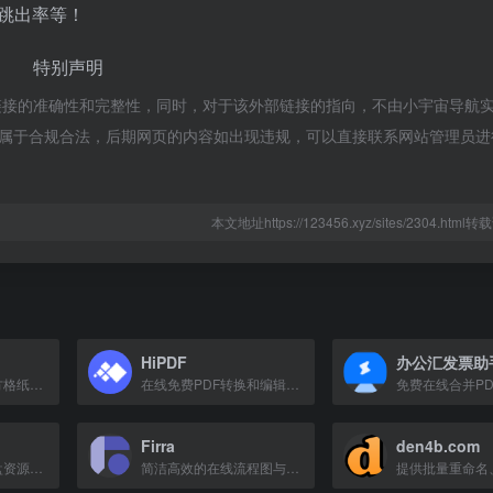
、跳出率等！
特别声明
链接的准确性和完整性，同时，对于该外部链接的指向，不由小宇宙导航
容，都属于合规合法，后期网页的内容如出现违规，可以直接联系网站管理员
本文地址https://123456.xyz/sites/2304.htm
HiPDF
办公汇发票助
在线生成横线纸、方格纸、点阵纸等自定义打印纸，支持导出高清PDF。
在线免费PDF转换和编辑工具，支持PDF转Word、压缩、合并等多种功能。
Firra
den4b.com
百度网盘、夸克网盘资源搜索引擎，支持文档、影视、软件等海量文件查找。
简洁高效的在线流程图与思维导图设计工具，支持多种图表类型。