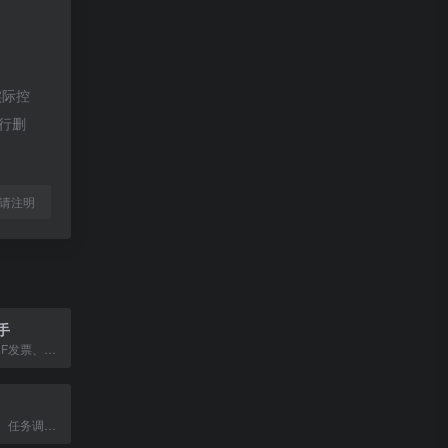
实际控
进行删
l转载请注明
手
免费在线合并PDF发票、OFD转PDF、统计去重，支持批量打印。
提供批量重命名、任务调度、文件哈希、图像缩放等实用工具和在线开发者工具的网站。