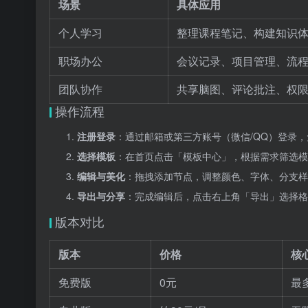
场景
具体应用
个人学习
整理课程笔记、构建知识
职场办公
会议记录、项目管理、流
团队协作
共享脑图、评论批注、权
操作流程
注册登录
：通过邮箱或第三方账号（微信/QQ）登录，
选择模板
：在首页点击「模板中心」，根据需求筛选模
编辑与美化
：拖拽添加节点，调整颜色、字体、分支样
导出与分享
：完成编辑后，点击右上角「导出」选择格
版本对比
版本
价格
核
免费版
0元
最