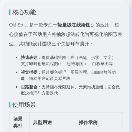
核心功能
Ok! So… 是一款专注于
轻量级
在线绘图
的应用，核
心价值在于帮助用户将抽象想法转化为可视化的图形表
达。其功能设计围绕三个关键环节展开：
快速表达
：提供基础绘图工具（画笔、形状、文字），
支持即时创建
流程图
、
思维导图
、白板草图等
视觉捕捉
：通过颜色标记、图层管理、自由缩放等功
能，辅助用户记录灵感片段
思路整合
：支持画布无限延伸、元素拖拽重组，适合做
概念梳理与方案迭代
使用场景
场景
典型用途
操作示例
类型