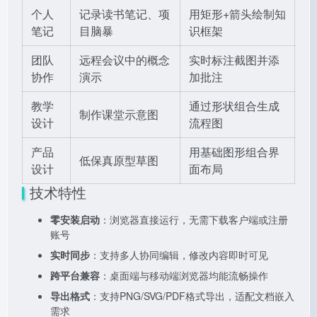
个人
记录读书笔记、项
用矩形+箭头绘制知
笔记
目脑暴
识框架
团队
远程会议中的概念
实时标注截图并添
协作
演示
加批注
教学
通过形状组合生成
制作课堂示意图
设计
流程图
产品
用基础图形组合界
低保真原型草图
设计
面布局
技术特性
零安装启动
：浏览器直接运行，无需下载客户端或注册
账号
实时同步
：支持多人协同编辑，修改内容即时可见
跨平台兼容
：桌面端与移动端浏览器均能流畅操作
导出格式
：支持PNG/SVG/PDF格式导出，适配文档嵌入
需求