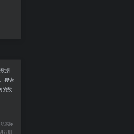
az数据
、搜索
切的数
导航实际
员进行删