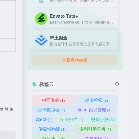
国际非营利组织，发布机密文件揭露政府和企业不当行为。
Envato Tuts+
Learn creative skills from industry experts with tutorials and courses.
稀土掘金
面向全球中文开发者的技术内容分享与交流平台
查看完整榜单
标签云
中国海关
标准检索
(1)
(2)
即享首单
抽卡模拟器
Agent集群管理
(1)
(1)
建e网
安全扫描
视觉小说
(1)
(1)
(2)
供应链物流
专利引用分析
(1)
(1)
办公助手
森萝财团
(1)
(3)