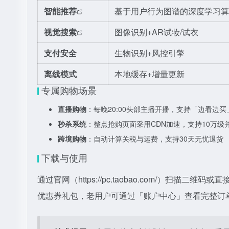
智能推荐
基于用户行为图谱的深度学习算
视觉搜索
图像识别+AR试妆/试衣
支付安全
生物识别+风控引擎
离线模式
本地缓存+增量更新
专属购物场景
直播购物
：每晚20:00头部主播开播，支持「边看边
秒杀系统
：整点抢购页面采用CDN加速，支持10万级
跨境购物
：自动计算关税与运费，支持30天无忧退货
下载与使用
通过官网（
https://pc.taobao.com/）扫描二维
优惠券礼包，老用户可通过「账户中心」查看完整订