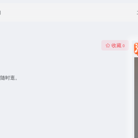
闻
收藏
0
货随时逛。