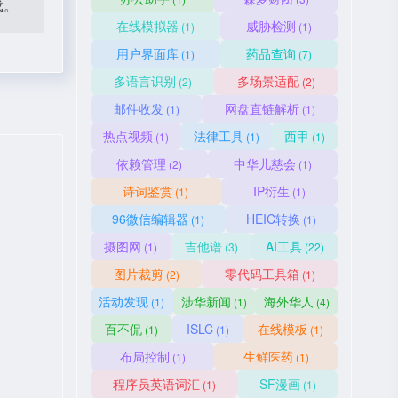
载。
在线模拟器
威胁检测
(1)
(1)
用户界面库
药品查询
(1)
(7)
多语言识别
多场景适配
(2)
(2)
邮件收发
网盘直链解析
(1)
(1)
热点视频
法律工具
西甲
(1)
(1)
(1)
依赖管理
中华儿慈会
(2)
(1)
诗词鉴赏
IP衍生
(1)
(1)
96微信编辑器
HEIC转换
(1)
(1)
摄图网
吉他谱
AI工具
(1)
(3)
(22)
图片裁剪
零代码工具箱
(2)
(1)
活动发现
涉华新闻
海外华人
(1)
(1)
(4)
百不侃
ISLC
在线模板
(1)
(1)
(1)
布局控制
生鲜医药
(1)
(1)
程序员英语词汇
SF漫画
(1)
(1)