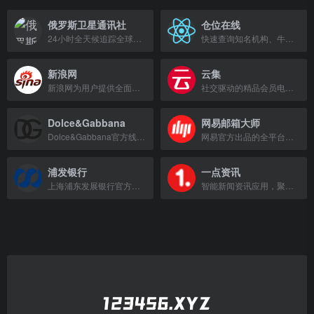
俄罗斯卫星通讯社
仓位在线
24小时全天候追踪全球热点新闻，及时报道国内外重大事件。
快速查询知名机构、牛散、基金、国家队、外资的最新持仓变动与成本，洞察主力资金意图。
新浪网
云集
新浪网为用户提供全面及时的中文资讯，涵盖新闻、体育、娱乐、财经、科技等30多个频道，并设有博客、视频等互动空间。
社交驱动的精品会员电商平台，提供美妆、数码、母婴等全品类精选商品。
Dolce&Gabbana
网易邮箱大师
Dolce&Gabbana官方线上商店，提供男女装、童装、美妆、家居及美食等意大利奢华精品。
网易官方出品的全平台邮箱客户端，支持多账号管理，高效收发邮件。
浦发银行
一点资讯
上海浦东发展银行官方网站，提供个人及企业金融服务。
智能新闻资讯应用，聚合订阅并个性化推荐内容。