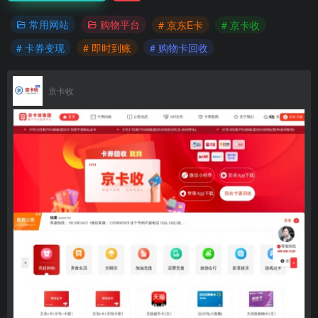
常用网站
购物平台
# 京东E卡
# 京卡收
# 卡券变现
# 即时到账
# 购物卡回收
京卡收