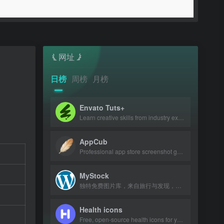
网址
日榜
周榜
月榜
Envato Tuts+
Learn creative skills from industry experts with tutorials and courses.
AppCub
Professional app store screenshot generator and Google Play preview maker for AS
MyStock
独特免费图片库，来自旅行与发现，可商用可修改。
Health icons
Free, open-source health icons for your projects.