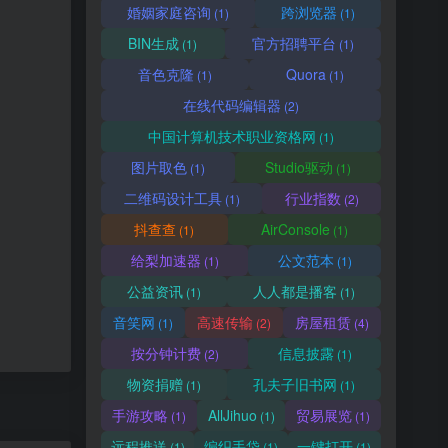
婚姻家庭咨询
跨浏览器
(1)
(1)
BIN生成
官方招聘平台
(1)
(1)
音色克隆
Quora
(1)
(1)
在线代码编辑器
(2)
中国计算机技术职业资格网
(1)
图片取色
Studio驱动
(1)
(1)
二维码设计工具
行业指数
(1)
(2)
抖查查
AirConsole
(1)
(1)
给梨加速器
公文范本
(1)
(1)
公益资讯
人人都是播客
(1)
(1)
音笑网
高速传输
房屋租赁
(1)
(2)
(4)
按分钟计费
信息披露
(2)
(1)
物资捐赠
孔夫子旧书网
(1)
(1)
手游攻略
AllJihuo
贸易展览
(1)
(1)
(1)
远程推送
编织手袋
一键打开
(1)
(1)
(1)