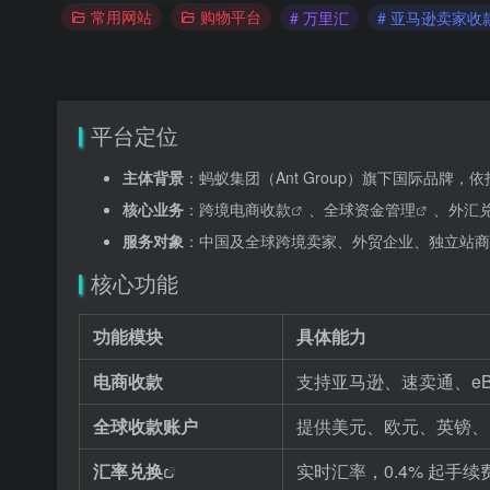
常用网站
购物平台
# 万里汇
# 亚马逊卖家收
平台定位
主体背景
：蚂蚁集团（Ant Group）旗下国际品牌，
核心业务
：
跨境电商收款
、
全球资金管理
、外汇
服务对象
：中国及全球跨境卖家、外贸企业、独立站商
核心功能
功能模块
具体能力
电商收款
支持亚马逊、速卖通、eBay
全球收款账户
提供美元、欧元、英镑、日
汇率兑换
实时汇率，0.4% 起手