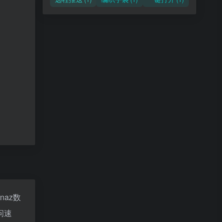
inaz数
问速