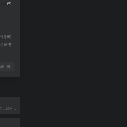
，一些
宇宙导航
管理员进
l转载请注明
全球领先的综合网上购物商城，正品低价，百万商品，满49元免运费。