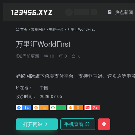
热点新闻
首页
•
常用网站
•
购物平台
•
万里汇WorldFirst
万里汇WorldFirst
2周前更新
10
0
0
蚂蚁国际旗下跨境支付平台，支持亚马逊、速卖通等电
所在地：
中国
收录时间：
2026-07-05
1+
1-
1
0
2+
打开网站
手机查看