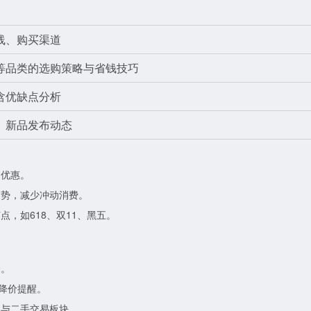
线、购买渠道
等品类的选购策略与省钱技巧
含优缺点分析
、新品发布动态
网优惠。
走势，减少冲动消费。
，如618、双11、黑五。
价。
置降价提醒。
参与二手交易板块。