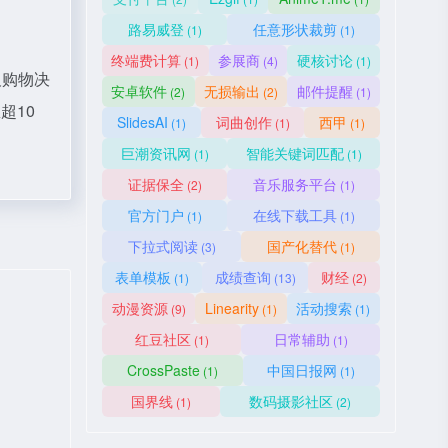
路易威登
任意形状裁剪
(1)
(1)
终端费计算
参展商
硬核讨论
(1)
(4)
(1)
及购物决
安卓软件
无损输出
邮件提醒
(2)
(2)
(1)
超10
SlidesAI
词曲创作
西甲
(1)
(1)
(1)
巨潮资讯网
智能关键词匹配
(1)
(1)
证据保全
音乐服务平台
(2)
(1)
官方门户
在线下载工具
(1)
(1)
下拉式阅读
国产化替代
(3)
(1)
表单模板
成绩查询
财经
(1)
(13)
(2)
动漫资源
Linearity
活动搜索
(9)
(1)
(1)
红豆社区
日常辅助
(1)
(1)
CrossPaste
中国日报网
(1)
(1)
国界线
数码摄影社区
(1)
(2)