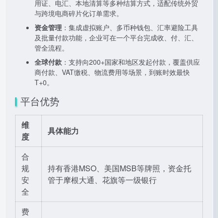
用证、电汇、本地清算等多种结算方式，适配传统外贸
与跨境电商碎片化订单需求。
资金管理
：集成虚拟账户、多币种钱包、汇率避险工具
及批量付款功能，企业可在一个平台完成收、付、汇、
管全流程。
全球付款
：支持向200+国家和地区发起付款，覆盖供应
商付款、VAT缴税、物流费用等场景，到账时效最快
T+0。
平台优势
维
具体能力
度
合
规
持有香港MSO、美国MSB等牌照，资金托
安
管于摩根大通、花旗等一级银行
全
费