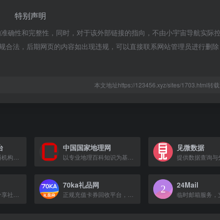
特别声明
的准确性和完整性，同时，对于该外部链接的指向，不由小宇宙导航实际
属于合规合法，后期网页的内容如出现违规，可以直接联系网站管理员进行删
本文地址https://123456.xyz/sites/1703.htm
台
中国国家地理网
见微数据
法国主要的对外广播机构，提供多语言新闻与时事节目。
以专业地理百科知识为基础，提供权威地理资讯、深度旅游体验和互动社区的平台。
70ka礼品网
24Mail
年轻人的生活方式分享社区，发现美好生活灵感。
正规充值卡券回收平台，支持游戏点卡、话费卡、加油卡、购物卡等高价回收变现。