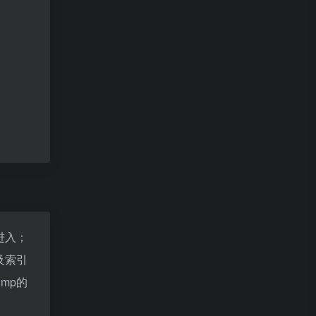
进入；
及索引
mp的