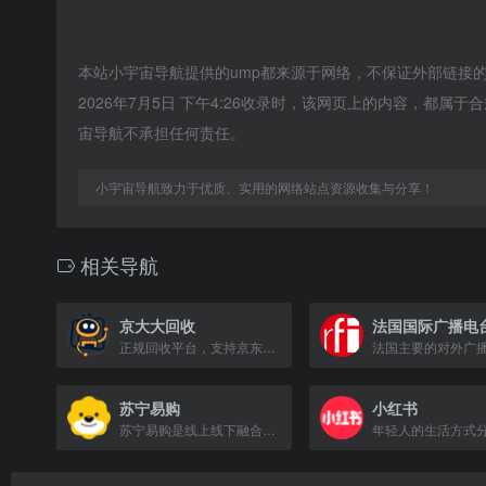
本站小宇宙导航提供的ump都来源于网络，不保证外部链接
2026年7月5日 下午4:26收录时，该网页上的内容，都
宙导航不承担任何责任。
小宇宙导航致力于优质、实用的网络站点资源收集与分享！
相关导航
京大大回收
法国国际广播电
正规回收平台，支持京东e卡、加油卡、购物卡等多类卡券回收，实时结算秒提现。
苏宁易购
小红书
苏宁易购是线上线下融合的零售平台，提供家电、手机、电脑、超市等正品行货，支持门店自提，全网低价，一站式换新服务。