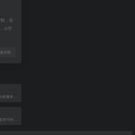
控制，在
除，小宇
l转载请注明
提供数据查询与分析服务的平台
临时邮箱服务，支持10分钟到24小时邮箱，自动刷新与邮件转发。