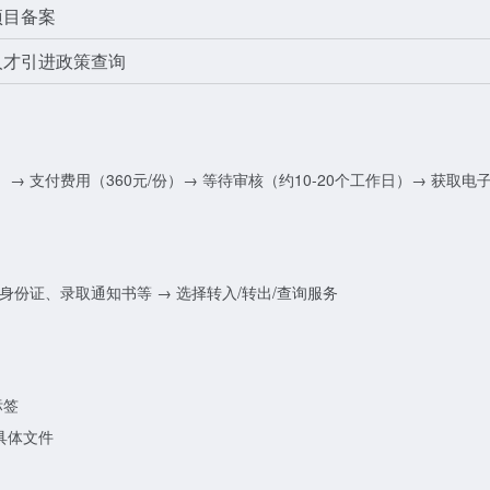
项目备案
人才引进政策查询
 支付费用（360元/份）→ 等待审核（约10-20个工作日）→ 获取电
传身份证、录取通知书等 → 选择转入/转出/查询服务
标签
具体文件