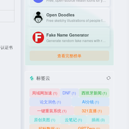
Free, open-source health icons for your projects.
Open Doodles
Free sketchy illustrations of people for personal and commercial use.
Fake Name Generator
Generate random fake names with realistic personal details.
子认证书
查看完整榜单
标签云
局域网加速
DNF
西班牙新闻
(1)
(1)
(1)
论文润色
AI分镜
(1)
(1)
一键重装系统
321直播
(1)
(1)
原创美图
云笔记
插画
(1)
(1)
(3)
招标数据
GPTZero
(1)
(1)