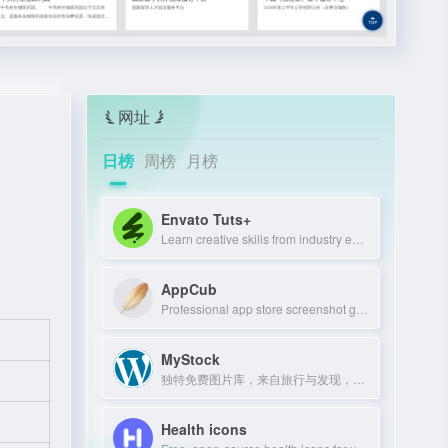
网址
日榜
周榜
月榜
Envato Tuts+
Learn creative skills from industry experts with tutorials and courses.
AppCub
Professional app store screenshot generator and Google Play preview maker for AS
MyStock
独特免费图片库，来自旅行与发现，可商用可修改。
Health icons