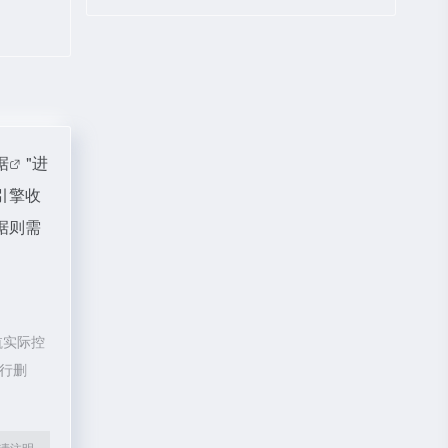
据
"进
引擎收
据则需
航实际控
进行删
l转载请注明