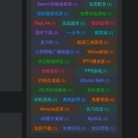
Swarm智能体集群
知意配音
(1)
(1)
贷款额度试算
免费在线课程
(1)
(1)
RayLink
实战题库
投诉处理
(1)
(1)
(1)
固件下载
一点号
紫禁城
(2)
(1)
(1)
真力时
能源三难困境
(1)
(1)
江西网络广播电视台
Yahoo邮箱
(1)
(1)
动态数据绑定
IPTV播放器
(1)
(1)
光标追踪
FPS游戏
(1)
(1)
代码生成器
Ubuntu Kylin
(1)
(1)
JSON在线解析
反向查找
(1)
(1)
街机游戏
离线处理
海量资源
(1)
(2)
(4)
Venezia皮革
实习信息
(1)
(1)
3D图片素材
MySQL
(1)
(2)
短剧下载
生物识别
知识变现
(1)
(1)
(1)