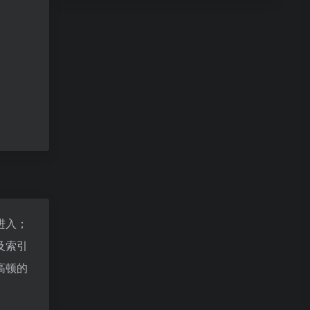
进入；
及索引
高顿的