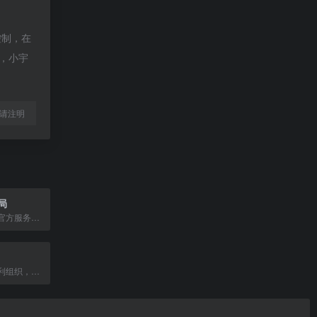
控制，在
除，小宇
l转载请注明
局
国家医疗保障局官方服务平台，提供医保查询、报销等便民服务。
国际政府间非营利组织，提供信息和科学专业知识解决农业与环境问题。