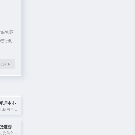
导航实际
员进行删
l转载请注明
受理中心
工业和信息化部电信用户申诉受理平台，处理电信服务投诉与争议。
中国国际贸易促进委员会
中国国际贸易促进委员会是中国的对外贸易和投资促进机构，提供商事法律服务、展览、信息咨询等。