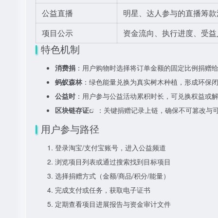
公益直播
明星、达人参与的直播筹款
项目公示
资金流向、执行进度、受益
特色机制
消费捐
：用户购物时选择将订单金额的固定比例捐赠
蚂蚁森林
：绿色能量兑换为真实树木种植，形成环保
公益时
：用户参与公益活动累积时长，可兑换权益或
区块链存证
：关键捐赠记录上链，确保不可篡改与
用户参与路径
登录淘宝/支付宝账号，进入公益频道
浏览项目列表或通过搜索找到目标项目
选择捐赠方式（金额/商品/积分/能量）
完成支付或任务，获取电子证书
定期查看项目进展报告与资金审计文件