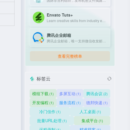
国际非营利组织，发布机密文件揭露政府和企业不当行为。
Envato Tuts+
Learn creative skills from industry experts with tutorials and courses.
腾讯企业邮箱
腾讯企业邮箱，唯一支持微信收发邮件的企业邮箱，提供免费版和付费版，新用户赠送100元体验金。
查看完整榜单
标签云
模组下载
多屏互动
腾讯会议
(1)
(1)
(2)
开发编程
服务流程
德邦快递
(1)
(1)
(1)
冷门佳作
人工桌面
(1)
(1)
批量URL处理
集成平台
(1)
(1)
远程录制
精准获客
(1)
(1)