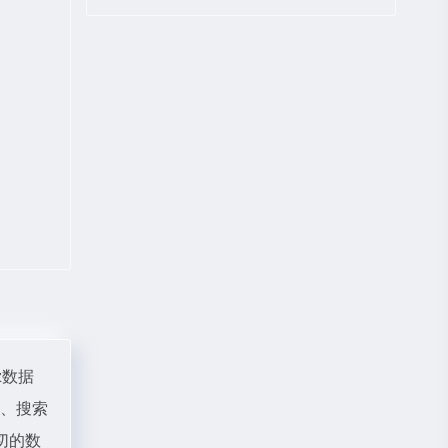
az数据
度、搜索
切的数