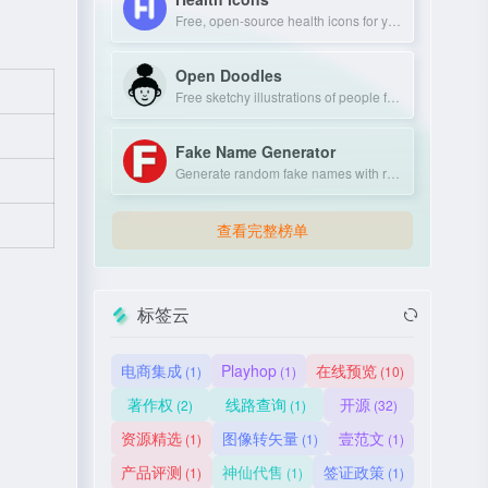
Free, open-source health icons for your projects.
Open Doodles
Free sketchy illustrations of people for personal and commercial use.
Fake Name Generator
Generate random fake names with realistic personal details.
查看完整榜单
标签云
电商集成
Playhop
在线预览
(1)
(1)
(10)
著作权
线路查询
开源
(2)
(1)
(32)
资源精选
图像转矢量
壹范文
(1)
(1)
(1)
产品评测
神仙代售
签证政策
(1)
(1)
(1)