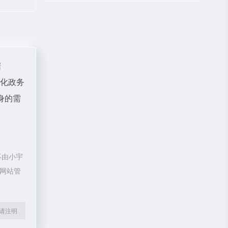
据
体化政务
身的需
不由小宇
系网站管
l转载请注明