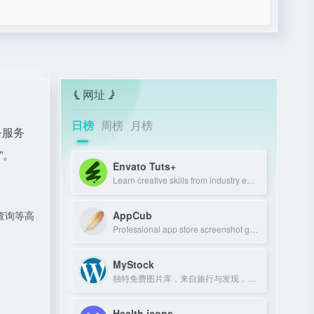
网址
日榜
周榜
月榜
务服务
”。
Envato Tuts+
Learn creative skills from industry experts with tutorials and courses.
AppCub
查询等高
Professional app store screenshot generator and Google Play preview maker for AS
MyStock
独特免费图片库，来自旅行与发现，可商用可修改。
Health icons