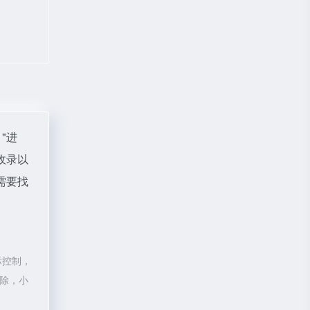
"进
收录以
需要找
际控制，
删除，小