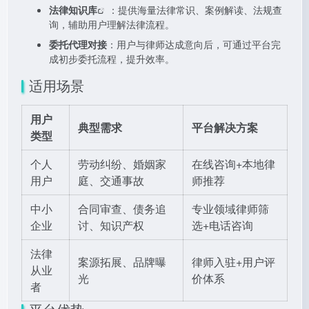
法律知识库
：提供海量法律常识、案例解读、法规查
询，辅助用户理解法律流程。
委托代理对接
：用户与律师达成意向后，可通过平台完
成初步委托流程，提升效率。
适用场景
用户
典型需求
平台解决方案
类型
个人
劳动纠纷、婚姻家
在线咨询+本地律
用户
庭、交通事故
师推荐
中小
合同审查、债务追
专业领域律师筛
企业
讨、知识产权
选+电话咨询
法律
案源拓展、品牌曝
律师入驻+用户评
从业
光
价体系
者