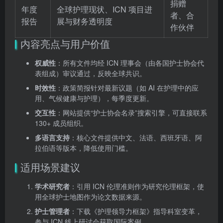
捐赠
年度
全球护理现状、ICN 项目进
者、合
报告
展与财务透明度
作伙伴
内容亮点与用户价值
权威性
：所有文件均经 ICN 理事会（由各国护士协会代
表组成）审议通过，反映全球共识。
时效性
：政策简报针对最新议题（如 AI 在护理中的应
用、气候健康与护理），每季度更新。
交互性
：网站提供“护士协会名录”搜索引擎，可直接联系
130+ 成员组织。
多语言支持
：核心文件提供中文、法语、西班牙语、阿
拉伯语等版本，降低使用门槛。
适用场景建议
学术研究者
：引用 ICN 伦理准则作为研究伦理框架，使
用全球护士地图作为论文数据来源。
护士管理者
：下载《护理领导力框架》指导科室变革，
参与 ICN 线上研讨会获取国际案例。