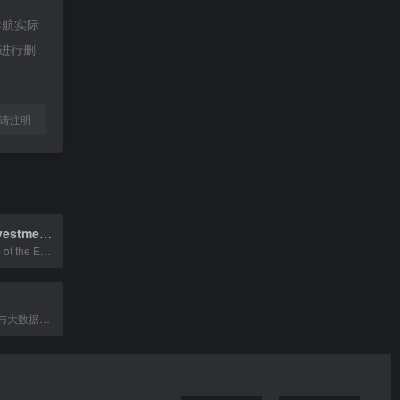
导航实际
员进行删
l转载请注明
European Investment Bank
The lending arm of the European Union, the world's largest multilateral lender a
专注移动互联网与大数据领域的市场研究和数据交流平台。