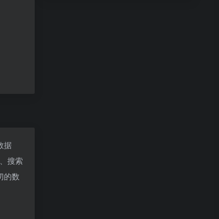
z数据
、搜索
切的数