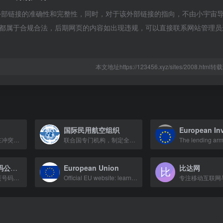
外部链接的准确性和完整性，同时，对于该外部链接的指向，不由小宇宙
内容，都属于合规合法，后期网页的内容如出现违规，可以直接联系网站管理
本文地址https://123456.xyz/sites/2008.htm
国际民用航空组织
红十字国际委员会在冲突地区提供中立、公正的人道援助，保护生命与尊严。
联合国专门机构，制定全球民航标准，协调国际航空运输安全高效运行。
腾讯手机管家号码公众平台
European Union
比达网
提供企业登记、黄页号码登记及骚扰标记申诉等服务，来去电显示企业信息。
Official EU website: learn about how the EU works, its history, member states, a