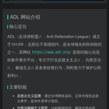
ADL 网站介绍
核心定位
ADL（
反诽谤联盟
，Anti-Defamation League）成立
于1913年，总部位于美国纽约，是全球领先的民间组织
之一。其网站
是组织核心信息
https://www.adl.org/
的集中展示平台，专注于打击
反犹太主义
、
仇恨言论
、
极端主义
及各类歧视行为，同时致力于保护
公民
权利
。
主要职能
反犹太主义监测
：通过全球网络追踪、记录并报告反犹
太事件，提供年度审计报告。
仇恨与极端主义研究
：分析极端组织、网络仇恨内容，