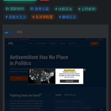
国际组织
政务公益
# 仇恨言论
# 公民权利
# 反犹太主义
# 反诽谤联盟
# 极端主义
ADL