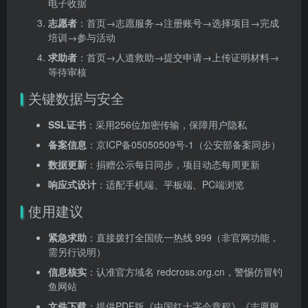
电子收据
志愿者
：首页→志愿服务→注册账号→选择项目→完成
培训→参与活动
求助者
：首页→人道救助→提交申请→上传证明材料→
等待审核
关键数据与安全
SSL证书
：采用256位加密传输，保障用户隐私
备案信息
：京ICP备05050509号-1（公安部备案同步）
数据更新
：捐赠公示每日同步，项目动态每周更新
响应式设计
：适配手机端、平板端、PC端浏览
使用建议
紧急求助
：直接拨打全国统一热线 999（非官网功能，
需另行说明）
信息核实
：认准官方域名 redcross.org.cn，警惕仿冒钓
鱼网站
文件下载
：提供PDF版《中国红十字会章程》《志愿服