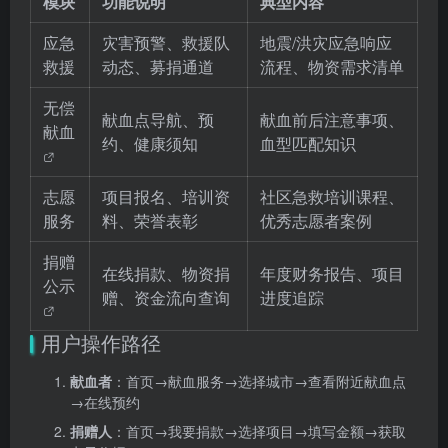
模块
功能说明
典型内容
应急
灾害预警、救援队
地震/洪灾应急响应
救援
动态、募捐通道
流程、物资需求清单
无偿
献血点导航、预
献血前后注意事项、
献血
约、健康须知
血型匹配知识
志愿
项目报名、培训资
社区急救培训课程、
服务
料、荣誉表彰
优秀志愿者案例
捐赠
在线捐款、物资捐
年度财务报告、项目
公示
赠、资金流向查询
进度追踪
用户操作路径
献血者
：首页→献血服务→选择城市→查看附近献血点
→在线预约
捐赠人
：首页→我要捐款→选择项目→填写金额→获取