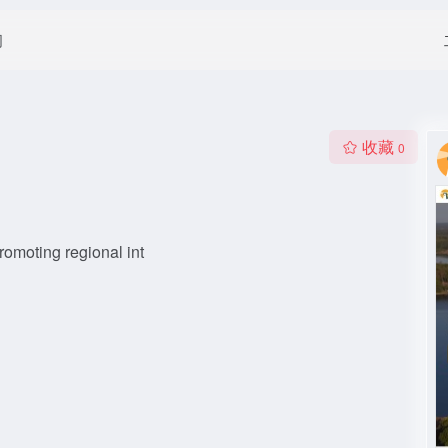
闻
收藏
0
promoting regional int