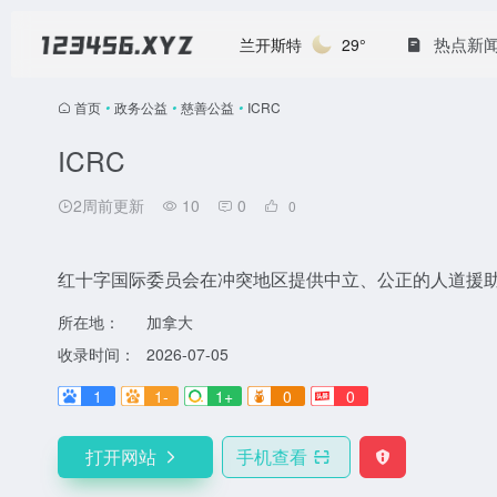
热点新
兰开斯特
29°
首页
•
政务公益
•
慈善公益
•
ICRC
ICRC
2周前更新
10
0
0
红十字国际委员会在冲突地区提供中立、公正的人道援
所在地：
加拿大
收录时间：
2026-07-05
1
1-
1+
0
0
打开网站
手机查看