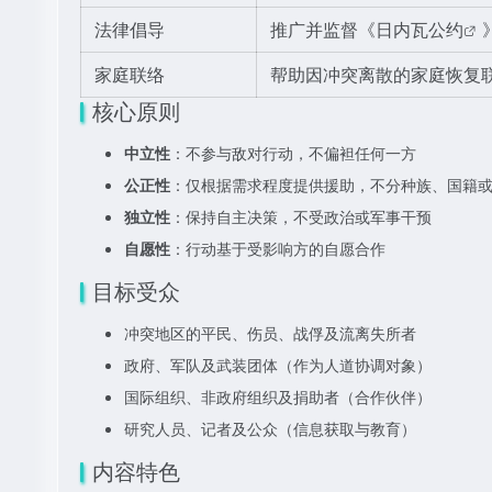
法律倡导
推广并监督《
日内瓦公约
家庭联络
帮助因冲突离散的家庭恢复
核心原则
中立性
：不参与敌对行动，不偏袒任何一方
公正性
：仅根据需求程度提供援助，不分种族、国籍
独立性
：保持自主决策，不受政治或军事干预
自愿性
：行动基于受影响方的自愿合作
目标受众
冲突地区的平民、伤员、战俘及流离失所者
政府、军队及武装团体（作为人道协调对象）
国际组织、非政府组织及捐助者（合作伙伴）
研究人员、记者及公众（信息获取与教育）
内容特色