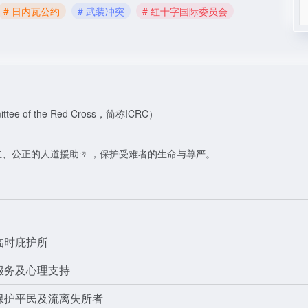
# 日内瓦公约
# 武装冲突
# 红十字国际委员会
mittee of the Red Cross，简称ICRC）
立、公正的
人道援助
，保护受难者的生命与尊严。
临时庇护所
服务及心理支持
保护平民及流离失所者