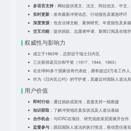
多语言支持
：网站提供英文、法文、阿拉伯文、中文
实时更新
：发布最新冲突动态、行动报告及紧急呼吁
深度资源
：包含法律文献、案例研究、年度报告及多
交互功能
：提供捐款、志愿者申请、新闻订阅及在线
权威性与影响力
成立于1863年，总部设于瑞士日内瓦
三次获得诺贝尔和平奖（1917、1944、1963）
在全球80多个国家设有代表处，拥有超过2万名工作人
作为《日内瓦公约》的守护者，其建议对国际人道法
用户价值
即时行动
：通过捐款或宣传，直接支持一线救援
知识获取
：了解冲突地区真实状况及人道法基础
合作机会
：与ICRC在项目、研究或政策层面展开合作
监督参与
：跟踪国际人道法的执行情况，推动责任落