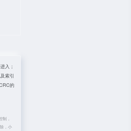
"进入；
以及索引
CRC的
控制，
删除，小