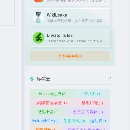
阿里巴巴集团旗下公益平台，汇聚爱心力量，推动社会公益项目。
WikiLeaks
国际非营利组织，发布机密文件揭露政府和企业不当行为。
Envato Tuts+
Learn creative skills from industry experts with tutorials and courses.
查看完整榜单
标签云
Favicon生成
蝉大师
(3)
(1)
内容管理系统
群组功能
(1)
(1)
视觉小说
独立新闻媒体
(2)
(1)
ExtractPDF
生活方式
运动表
(1)
(2)
(1)
自我成长
红十字国际委员会
(1)
(1)