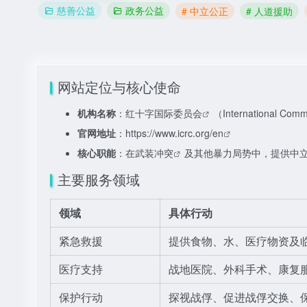
慈善公益
政务公益
# 中立公正
# 人道援助
网站定位与核心使命
机构名称
：
红十字国际委员会
（International Com
官网地址
：
https://www.icrc.org/en
核心职能
：在
武装冲突
及其他暴力局势中，提供中
主要服务领域
领域
具体行动
紧急救援
提供食物、水、医疗物资及
医疗支持
战地医院、外科手术、康复
保护行动
探视战俘、促进战俘交换、