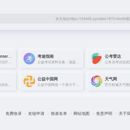
本文地址https://123456.xyz/sites/1870.htm
Therapy Dogs International
考途指南
公考雷达
非营利组织，认证和治疗犬注册机构，提供动物辅助治疗服务。
公益考试资料合集，涵盖公务员、军队文职等体制内考试真题与备考策略。
公益中国网
天气网
北美权威工业采购与供应商发现平台，连接50万余家认证制造商。
公益中国网是一个致力于传播公益理念、倡导社会责任的平台，汇聚公益资讯与行动，从我心做起。
免费收录
友链申请
致谢名单
网站地图
免责声明
关于