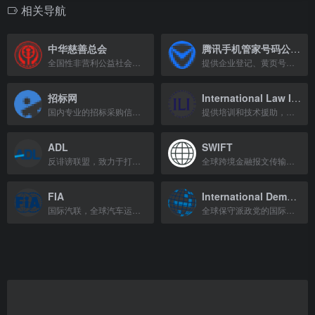
相关导航
中华慈善总会
腾讯手机管家号码公众平台
全国性非营利公益社会团体，开展多种形式的社会救助工作。
提供企业登记、黄页号码登记及骚扰标记申诉等服务，来去电显示企业信息。
招标网
International Law Institute
国内专业的招标采购信息服务平台，提供及时、准确的招标、采购及拟在建项目信息。
提供培训和技术援助，解决发展中国家的法律、经济和金融问题。
ADL
SWIFT
反诽谤联盟，致力于打击反犹太主义和仇恨，保护公民权利。
全球跨境金融报文传输网络核心基础设施，连接200多国超11500家机构。
FIA
International Democracy Union
国际汽联，全球汽车运动管理机构，推动安全、可持续出行。
全球保守派政党的国际联合组织，促进民主与自由。