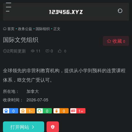
首页
•
政务公益
•
国际组织
•
正文
国际文凭组织
收藏
0
2周前更新
11
0
0
全球领先的非营利教育机构，提供从小学到预科的连贯课程
体系，IB文凭广受认可。
所在地：
加拿大
收录时间：
2026-07-05
0
1-
0
0
1+
打开网站