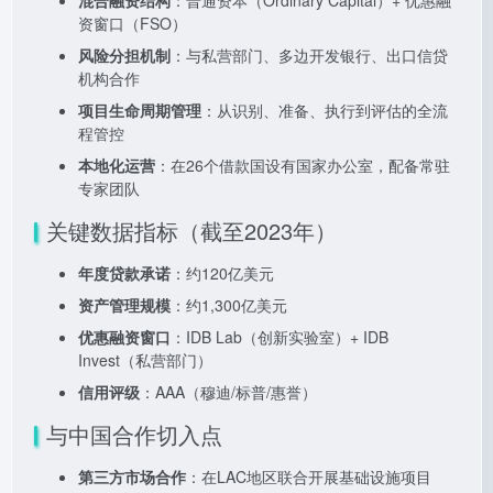
混合融资结构
：普通资本（Ordinary Capital）+ 优惠融
资窗口（FSO）
风险分担机制
：与私营部门、多边开发银行、出口信贷
机构合作
项目生命周期管理
：从识别、准备、执行到评估的全流
程管控
本地化运营
：在26个借款国设有国家办公室，配备常驻
专家团队
关键数据指标（截至2023年）
年度贷款承诺
：约120亿美元
资产管理规模
：约1,300亿美元
优惠融资窗口
：IDB Lab（创新实验室）+ IDB
Invest（私营部门）
信用评级
：AAA（穆迪/标普/惠誉）
与中国合作切入点
第三方市场合作
：在LAC地区联合开展基础设施项目