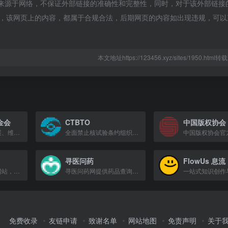
Disability都来源于网络，不保证外部链接的准确性和完整性，同时，对于该外部链
收录时，该网页上的内容，都属于合规合法，后期网页的内容如出现违规，可
本文地址https://123456.xyz/sites/1950.htm
金会
CTBTO
中国版权协会
致力于促进妇女发展、维护妇女权益的全国性公益组织。
全面禁止核试验条约组织，致力于防止核武器扩散与核试验。
寻医问药
FlowUs 息流
中国快递协会官方网站，提供行业动态、政策法规及会员服务等信息。
寻医问药网提供药品查询、疾病自测、专家咨询、预约挂号等一站式健康服务。
免费收录
友链申请
致谢名单
网站地图
免责声明
关于