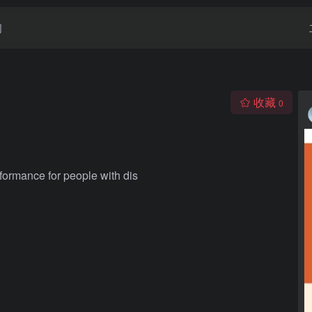
闻
收藏
0
ormance for people with dis