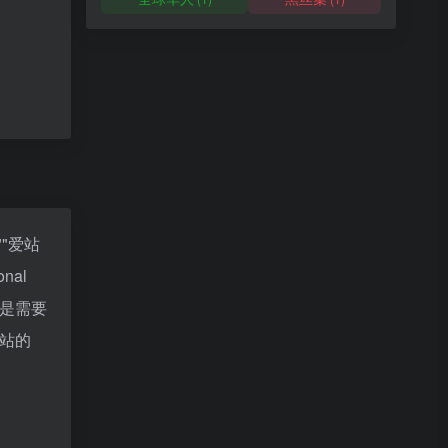
""
爱站
al
还是需要
该站的