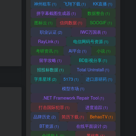
神州租车
飞翔下载
KK直播
(1)
(1)
(1)
拼字幕截图生成器
数据整合
(1)
(1)
图标云
信鸽数据
SOOGIF
(1)
(1)
(1)
职业认证
IWC万国表
(2)
(1)
RayLink
电信网码号资源
(1)
(1)
考研资讯
AI平台
小说
(1)
(1)
(1)
留学攻略
BD影视分享
(1)
(1)
招投标数据
Total Uninstall
(1)
(1)
字库星球
5173
进口原研药
(2)
(1)
(1)
模型市场
(1)
.NET Framework Repair Tool
(1)
打击国际犯罪
进度追踪
(1)
(1)
品牌历史
简历下载
BehaoTV
(2)
(1)
(1)
BT资源
在线平面设计
(1)
(2)
全球华人
黑丝集
(1)
(1)