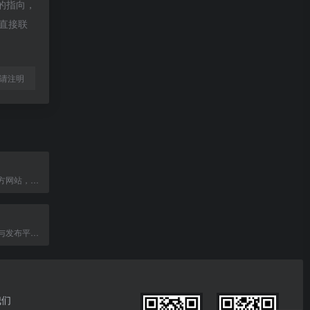
接的指向，
以直接联
l转载请注明
中国版权协会官方网站，提供版权保护、管理及行业动态信息。
一站式知识创作与发布平台，助您轻松构建知识库。
我们