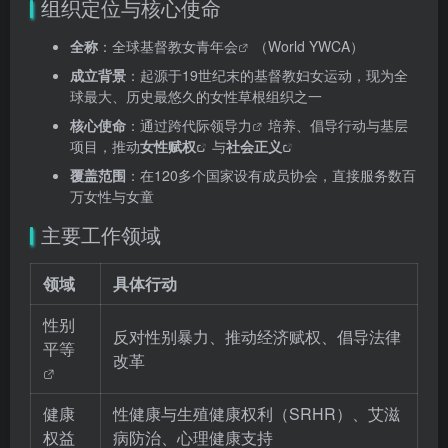
组织定位与核心使命
全称
：
全球基督教女青年会
（World YWCA）
成立背景
：起源于19世纪末的基督教妇女运动，现为全
球最大、历史最悠久的女性草根组织之一
核心使命
：通过
跨代际领导力
培养、倡导行动与基层
项目，推动
女性赋权
与
社会正义
覆盖范围
：在120多个国家设有成员协会，直接服务数百
万女性与女童
主要工作领域
领域
具体行动
性别
反对性别暴力、推动经济赋权、倡导法律
平等
改革
健康
性健康与生殖健康权利（SRHR）、艾滋
权益
病防治、心理健康支持