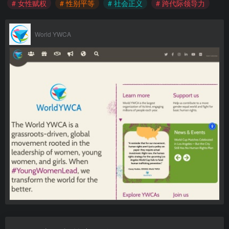
# 女性赋权
# 性别平等
# 社会正义
# 跨代际领导力
World YWCA