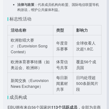
法律与政策
：代表成员机构向欧盟、国际电信联盟等机
构游说，维护公共媒体利益。
标志性活动
活动名称
类型
影响力
欧洲歌唱大赛
年度音
全球收看人
（Eurovision Song
乐赛事
次超1.8亿
Contest）
欧洲体育赛事转播（如
体育信
覆盖56个成
奥运会、欧洲杯）
号共享
员国
每日新
日均处理超
新闻交换（Eurovision
闻素材
500条新闻片
News Exchange）
共享
段
成员构成
EBU拥有来自56个国家的
113个活跃成员
，全部为非商