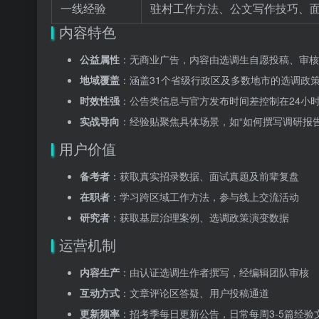
一线经验
驻村工作方法、公文写作技巧、
内容特色
公益属性
：无商业广告，内容由选调生自愿投稿、审核
地域覆盖
：涵盖31个省级行政区及多数地市的选调政
时效性强
：公告类信息与官方发布时间差控制在24小
实战导向
：经验贴聚焦具体场景，如“如何撰写调研报告
用户价值
备考者
：获取真实招录数据、面试真题及前辈复盘
在职者
：学习跨区域工作方法，参与线上交流活动
研究者
：获取基层治理案例、选调政策演变数据
运营机制
内容生产
：由认证选调生作者撰写，经编辑团队审核
互动方式
：文章评论区答疑、用户投稿通道
更新频率
：招考季每日更新公告，日常每周3-5篇经验