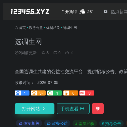
热点新
兰开斯特
26°
首页
•
政务公益
•
体制相关
•
选调生网
选调生网
2周前更新
8
0
0
全国选调生共建的公益性交流平台，提供招考公告、政
收录时间：
2026-07-05
1
3-
1
0
3
打开网站
手机查看
体制相关
政务公益
# 基层经验
# 招考公告