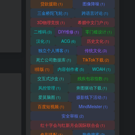
贷款援助
图像降噪
(1)
(1)
三金桥陀飞轮
跨语言讨论
(1)
(1)
3D物理竞技
希腊中文门户
(1)
(1)
二维码
DIY维修
零门槛设计
(3)
(1)
(1)
汉化
ACG
历史文化
(1)
(6)
(1)
独立个人博客
传统文化
(1)
(3)
死亡公司数据库
TikTok下载
(1)
(2)
i排版
内容创作者
WOAH
(1)
(5)
(1)
交互式沙盒
残疾包容指数
(1)
(1)
风控管理
奔图驱动下载
(1)
(1)
爱莫脑图
摄影线下活动
(1)
(1)
百度短视频
MindMeister
(1)
(1)
安全审核
(2)
红十字会与红新月会国际联合会
(1)
色彩搭配
歌曲搜索
(1)
(2)