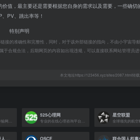
的价值，最主要还是需要根据您自身的需求以及需要，一些确切
P、PV、跳出率等！
特别声明
部链接的准确性和完整性，同时，对于该外部链接的指向，不由小宇宙导
容，都属于合规合法，后期网页的内容如出现违规，可以直接联系网站管理员
本文地址https://123456.xyz/sites/2087.htm
525心理网
星空联盟
全球跨境金融报文传输网络核心基础设施，连接200多国超11500家机构。
专业的在线心理咨询平台，连接来访者与心理咨询师，十九年品牌信赖之选。
纳税信用A级纳税人名单公布栏
OSCE