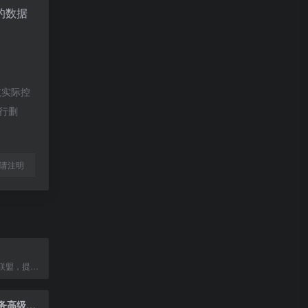
的数据
航实际控
进行删
l转载请注明
全球领先的航空联盟，提供广泛的航线网络和优质旅行服务。
联合国人权事务高级专员办事处