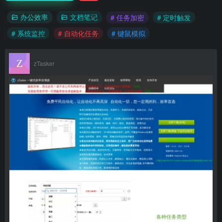
办公效率
文档笔记
# 任务加密
# 定时触发
# 系统监控
# 自动化任务
# 键鼠模拟
zTasker