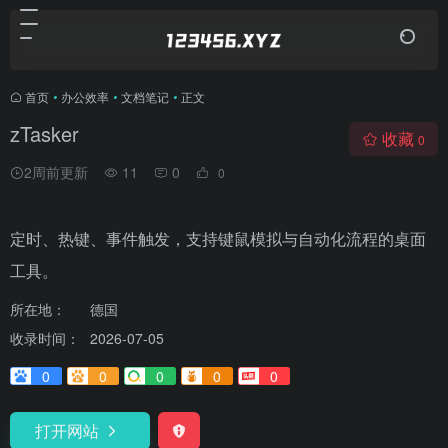
首页
•
办公效率
•
文档笔记
•
正文
zTasker
收藏
0
2周前更新
11
0
0
定时、热键、事件触发，支持键鼠模拟与自动化流程的桌面
工具。
所在地：
德国
收录时间：
2026-07-05
0
0
0
0
0
打开网站