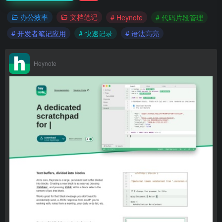
办公效率
文档笔记
# Heynote
# 代码片段管理
# 开发者笔记应用
# 快速记录
# 语法高亮
Heynote