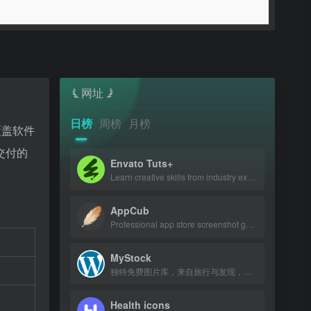
网址
日榜
周榜
月榜
覆盖软件
交付的
Envato Tuts+
Learn creative skills from industry experts with tutorials and courses.
AppCub
Professional app store screenshot generator and Google Play preview maker for AS
MyStock
独特免费图片库，来自旅行与发现，可商用可修改。
Health icons