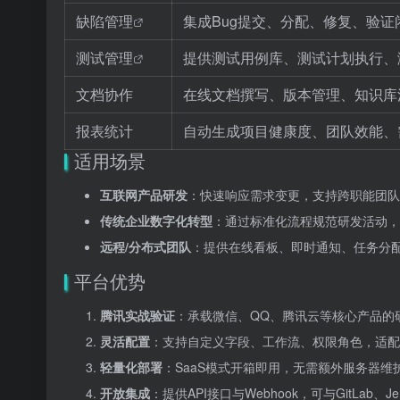
缺陷管理
集成Bug提交、分配、修复、验
测试管理
提供测试用例库、测试计划执行、
文档协作
在线文档撰写、版本管理、知识库沉
报表统计
自动生成项目健康度、团队效能、
适用场景
互联网产品研发
：快速响应需求变更，支持跨职能团队
传统企业数字化转型
：通过标准化流程规范研发活动，
远程/分布式团队
：提供在线看板、即时通知、任务分
平台优势
腾讯实战验证
：承载微信、QQ、腾讯云等核心产品的
灵活配置
：支持自定义字段、工作流、权限角色，适配
轻量化部署
：SaaS模式开箱即用，无需额外服务器维
开放集成
：提供API接口与Webhook，可与GitLab、