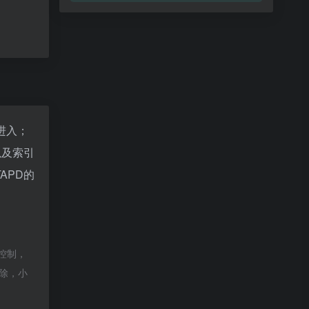
"进入；
以及索引
APD的
控制，
删除，小