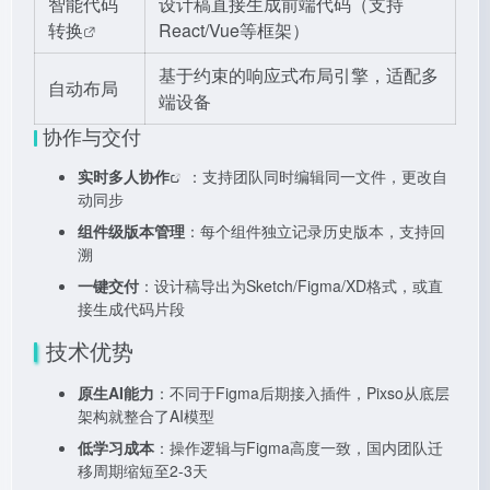
智能代码
设计稿直接生成前端代码（支持
转换
React/Vue等框架）
基于约束的响应式布局引擎，适配多
自动布局
端设备
协作与交付
实时多人协作
：支持团队同时编辑同一文件，更改自
动同步
组件级版本管理
：每个组件独立记录历史版本，支持回
溯
一键交付
：设计稿导出为Sketch/Figma/XD格式，或直
接生成代码片段
技术优势
原生AI能力
：不同于Figma后期接入插件，Pixso从底层
架构就整合了AI模型
低学习成本
：操作逻辑与Figma高度一致，国内团队迁
移周期缩短至2-3天