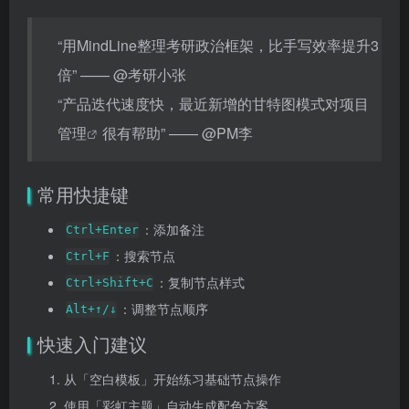
“用MindLine整理考研政治框架，比手写效率提升3
倍” —— @考研小张
“产品迭代速度快，最近新增的甘特图模式对
项目
管理
很有帮助” —— @PM李
常用快捷键
：添加备注
Ctrl+Enter
：搜索节点
Ctrl+F
：复制节点样式
Ctrl+Shift+C
：调整节点顺序
Alt+↑/↓
快速入门建议
从「空白模板」开始练习基础节点操作
使用「彩虹主题」自动生成配色方案