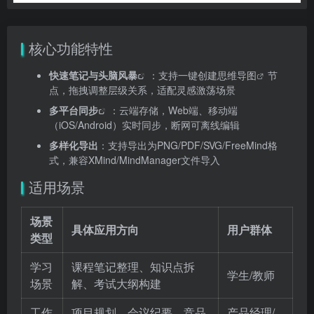
核心功能特性
快速笔记与
头脑风暴
：支持一键创建
思维导图
节
点，拖拽调整层级关系，适配灵感激荡场景
多平台同步
：云端存储，Web端、移动端
（iOS/Android）实时同步，断网可离线编辑
多样化导出
：支持导出为PNG/PDF/SVG/FreeMind格
式，兼容XMind/MindManager文件导入
适用场景
场景
具体应用方向
用户群体
类型
学习
课程笔记整理、知识点拆
学生/教师
场景
解、考试大纲构建
工作
项目规划、会议纪要、竞品
产品经理/