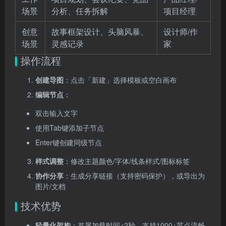
场景
分析、任务拆解
项目经理
创意
故事框架设计、头脑风暴、
设计师/作
场景
灵感记录
家
操作流程
创建导图
：点击「新建」选择模板或空白画布
编辑节点
：
双击输入文字
使用Tab键添加子节点
Enter键创建同级节点
样式调整
：修改主题颜色/字体/线条样式/图标标签
协作分享
：生成分享链接（支持密码保护），或导出为
图片/文档
技术优势
轻量化架构
：首屏加载时间<2秒，支持1000+节点流畅