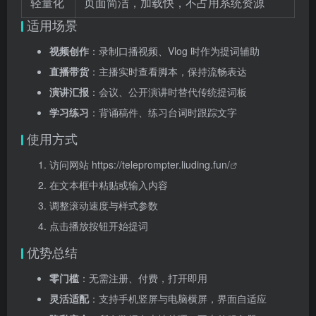
轻量化
页面简洁，加载快，不占用系统资源
适用场景
视频创作
：录制口播视频、Vlog 时作为提词辅助
直播带货
：主播实时查看脚本，保持流畅表达
演讲汇报
：会议、公开演讲时替代传统提词板
学习练习
：背诵稿件、练习台词时跟踪文字
使用方式
访问网站
https://teleprompter.liuding.fun/
在文本框中粘贴或输入内容
调整滚动速度与样式参数
点击播放按钮开始提词
优势总结
零门槛
：无需注册、付费，打开即用
灵活适配
：支持手机竖屏与电脑横屏，界面自适应